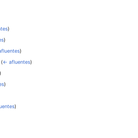
ntes
)
es
)
fluentes
)
‎
(
← afluentes
)
)
es
)
uentes
)