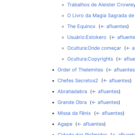
Trabalhos de Aleister Crowle
O Livro da Magia Sagrada de
The Equinox
‎
(
← afluentes
)
Usuário:Estokero
‎
(
← afluent
Ocultura:Onde começar
‎
(
← a
Ocultura:Copyrights
‎
(
← aflue
Order of Thelemites
‎
(
← afluentes
Chefes Secretos2
‎
(
← afluentes
)
Abrahadabra
‎
(
← afluentes
)
Grande Obra
‎
(
← afluentes
)
Missa da Fênix
‎
(
← afluentes
)
Agape
‎
(
← afluentes
)
Cidade das Pirâmides
‎
(
← afluent