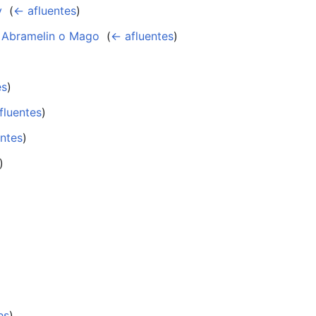
y
‎
(
← afluentes
)
 Abramelin o Mago
‎
(
← afluentes
)
es
)
fluentes
)
ntes
)
)
es
)