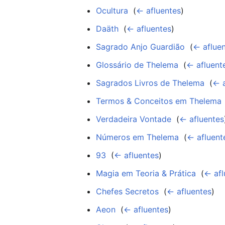
Ocultura
‎
(
← afluentes
)
Daäth
‎
(
← afluentes
)
Sagrado Anjo Guardião
‎
(
← aflue
Glossário de Thelema
‎
(
← afluent
Sagrados Livros de Thelema
‎
(
← a
Termos & Conceitos em Thelema
Verdadeira Vontade
‎
(
← afluentes
Números em Thelema
‎
(
← afluent
93
‎
(
← afluentes
)
Magia em Teoria & Prática
‎
(
← afl
Chefes Secretos
‎
(
← afluentes
)
Aeon
‎
(
← afluentes
)