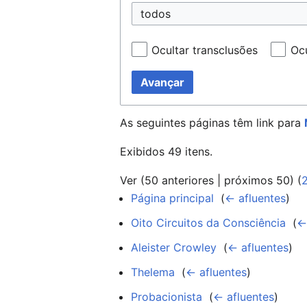
todos
Ocultar transclusões
Ocu
Avançar
As seguintes páginas têm link para
Exibidos 49 itens.
Ver (
50 anteriores
|
próximos 50
) (
Página principal
‎
(
← afluentes
)
Oito Circuitos da Consciência
‎
(
←
Aleister Crowley
‎
(
← afluentes
)
Thelema
‎
(
← afluentes
)
Probacionista
‎
(
← afluentes
)