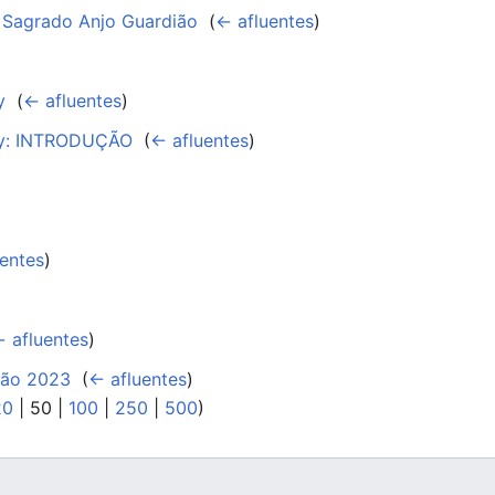
Sagrado Anjo Guardião
‎
(
← afluentes
)
y
‎
(
← afluentes
)
ley: INTRODUÇÃO
‎
(
← afluentes
)
entes
)
 afluentes
)
ção 2023
‎
(
← afluentes
)
20
|
50
|
100
|
250
|
500
)