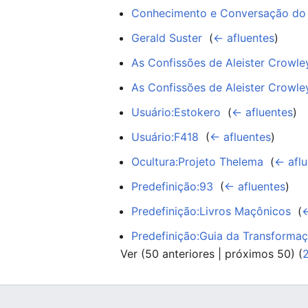
Conhecimento e Conversação do 
Gerald Suster
‎
(
← afluentes
)
As Confissões de Aleister Crowle
As Confissões de Aleister Crow
Usuário:Estokero
‎
(
← afluentes
)
Usuário:F418
‎
(
← afluentes
)
Ocultura:Projeto Thelema
‎
(
← aflu
Predefinição:93
‎
(
← afluentes
)
Predefinição:Livros Maçônicos
‎
(
←
Predefinição:Guia da Transforma
Ver (
50 anteriores
|
próximos 50
) (