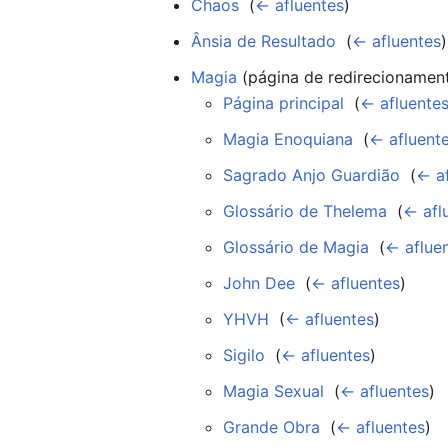
Chaos
‎
(
← afluentes
)
Ânsia de Resultado
‎
(
← afluentes
)
Magia
(página de redirecionament
Página principal
‎
(
← afluente
Magia Enoquiana
‎
(
← afluent
Sagrado Anjo Guardião
‎
(
← a
Glossário de Thelema
‎
(
← afl
Glossário de Magia
‎
(
← aflue
John Dee
‎
(
← afluentes
)
YHVH
‎
(
← afluentes
)
Sigilo
‎
(
← afluentes
)
Magia Sexual
‎
(
← afluentes
)
Grande Obra
‎
(
← afluentes
)