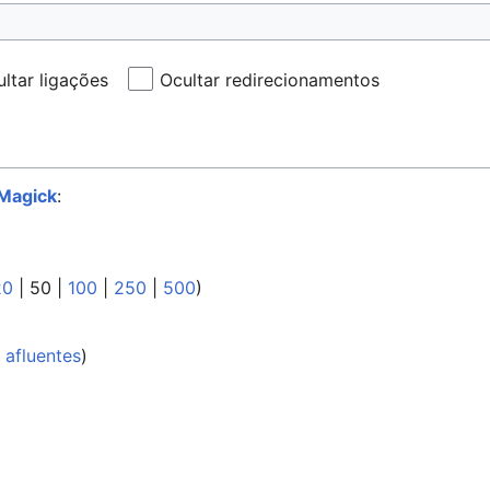
ltar ligações
Ocultar redirecionamentos
Magick
:
20
|
50
|
100
|
250
|
500
)
 afluentes
)