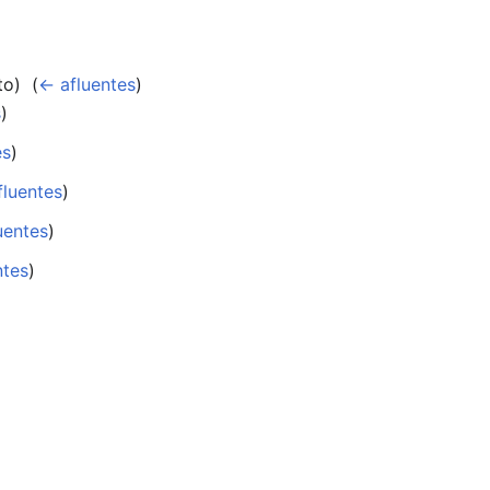
o) ‎
(
← afluentes
)
s
)
es
)
fluentes
)
uentes
)
ntes
)