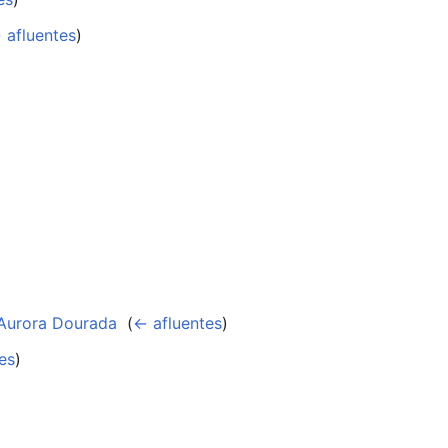
 afluentes
)
)
 Aurora Dourada
‎
(
← afluentes
)
es
)