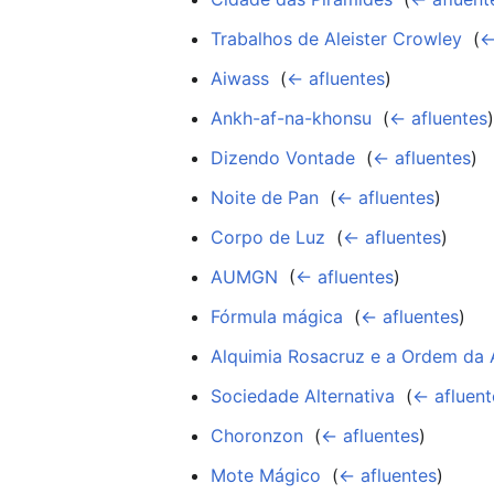
Trabalhos de Aleister Crowley
‎
(
←
Aiwass
‎
(
← afluentes
)
Ankh-af-na-khonsu
‎
(
← afluentes
Dizendo Vontade
‎
(
← afluentes
)
Noite de Pan
‎
(
← afluentes
)
Corpo de Luz
‎
(
← afluentes
)
AUMGN
‎
(
← afluentes
)
Fórmula mágica
‎
(
← afluentes
)
Alquimia Rosacruz e a Ordem da
Sociedade Alternativa
‎
(
← afluent
Choronzon
‎
(
← afluentes
)
Mote Mágico
‎
(
← afluentes
)