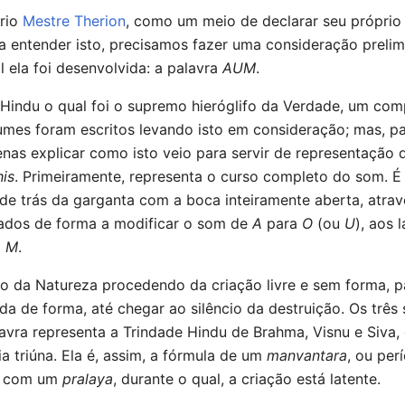
prio
Mestre Therion
, como um meio de declarar seu próprio
 entender isto, precisamos fazer uma consideração prelim
al ela foi desenvolvida: a palavra
AUM
.
Hindu o qual foi o supremo hieróglifo da Verdade, um co
mes foram escritos levando isto em consideração; mas, p
enas explicar como isto veio para servir de representação 
his
. Primeiramente, representa o curso completo do som. É
de trás da garganta com a boca inteiramente aberta, atrav
ados de forma a modificar o som de
A
para
O
(ou
U
), aos 
m
M
.
so da Natureza procedendo da criação livre e sem forma, 
a de forma, até chegar ao silêncio da destruição. Os três
vra representa a Trindade Hindu de Brahma, Visnu e Siva, 
 triúna. Ela é, assim, a fórmula de um
manvantara
, ou per
na com um
pralaya
, durante o qual, a criação está latente.