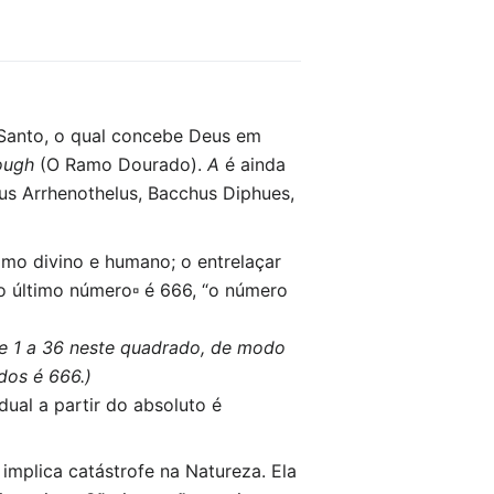
 Santo, o qual concebe Deus em
ough
(O Ramo Dourado).
A
é ainda
Zeus Arrhenothelus, Bacchus Diphues,
omo divino e humano; o entrelaçar
jo último número▫ é 666, “o número
e 1 a 36 neste quadrado, de modo
dos é 666.)
dual a partir do absoluto é
mplica catástrofe na Natureza. Ela