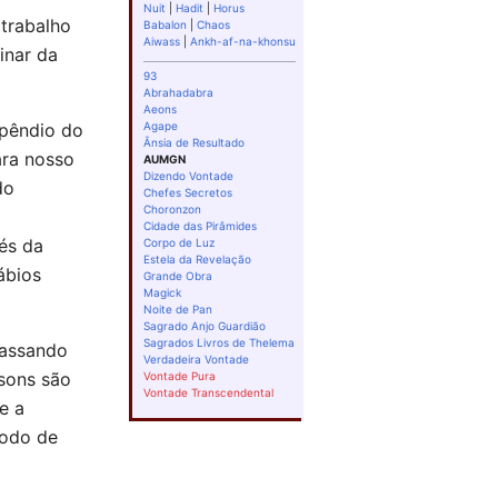
Nuit
|
Hadit
|
Horus
 trabalho
Babalon
|
Chaos
Aiwass
|
Ankh-af-na-khonsu
inar da
93
Abrahadabra
Aeons
mpêndio do
Agape
Ânsia de Resultado
ara nosso
AUMGN
Dizendo Vontade
do
Chefes Secretos
Choronzon
Cidade das Pirâmides
és da
Corpo de Luz
Estela da Revelação
lábios
Grande Obra
Magick
Noite de Pan
Sagrado Anjo Guardião
Sagrados Livros de Thelema
passando
Verdadeira Vontade
 sons são
Vontade Pura
Vontade Transcendental
e a
íodo de