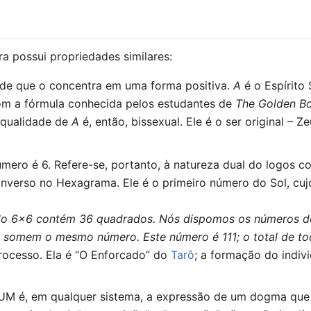
ra possui propriedades similares:
ade que o concentra em uma forma positiva.
A
é o Espírito
om a fórmula conhecida pelos estudantes de
The Golden B
 qualidade de
A
é, então, bissexual. Ele é o ser original – 
úmero é 6. Refere-se, portanto, à natureza dual do logos c
o inverso no Hexagrama. Ele é o primeiro número do Sol, cu
ado 6x6 contém 36 quadrados. Nós dispomos os números d
al somem o mesmo número. Este número é 111; o total de to
rocesso. Ela é “O Enforcado” do
Tarô
; a formação do indivi
M é, em qualquer sistema, a expressão de um dogma que i