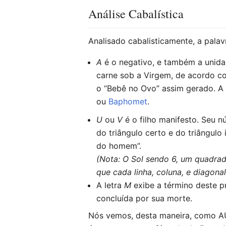
Análise Cabalística
Analisado cabalisticamente, a palav
A
é o negativo, e também a unid
carne sob a Virgem, de acordo c
o “Bebê no Ovo” assim gerado. A
ou
Baphomet
.
U
ou
V
é o filho manifesto. Seu n
do triângulo certo e do triângul
do homem”.
(Nota: O Sol sendo 6, um quadr
que cada linha, coluna, e diagon
A letra
M
exibe a término deste p
concluída por sua morte.
Nós vemos, desta maneira, como AU