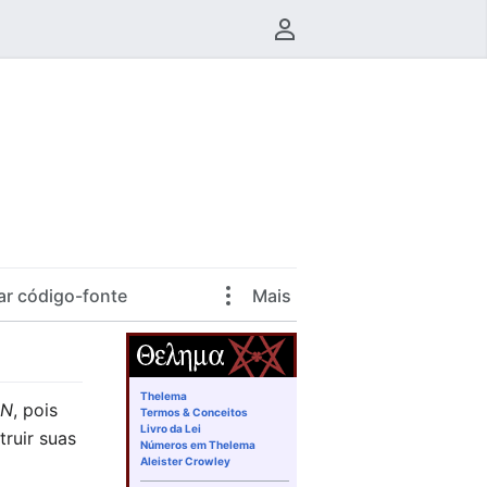
Menu do usuário
ar código-fonte
Mais
Thelema
GN
, pois
Termos & Conceitos
Livro da Lei
truir suas
Números em Thelema
Aleister Crowley