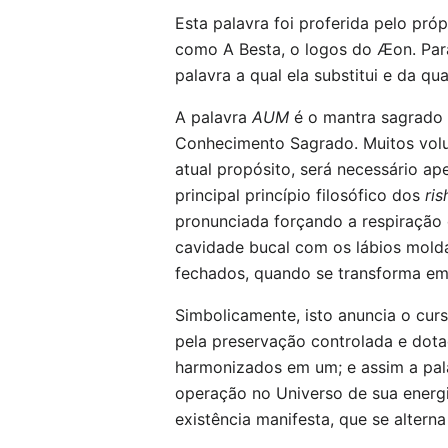
Esta palavra foi proferida pelo pró
como A Besta, o logos do Æon. Para
palavra a qual ela substitui e da qu
A palavra
AUM
é o mantra sagrado 
Conhecimento Sagrado. Muitos volu
atual propósito, será necessário ap
principal princípio filosófico dos
ris
pronunciada forçando a respiração 
cavidade bucal com os lábios mold
fechados, quando se transforma e
Simbolicamente, isto anuncia o cur
pela preservação controlada e dotad
harmonizados em um; e assim a pala
operação no Universo de sua energia
existência manifesta, que se alter