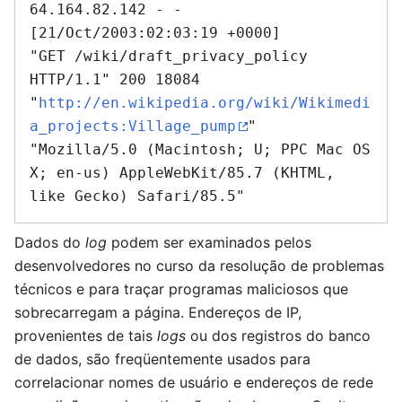
64.164.82.142 - - 
[21/Oct/2003:02:03:19 +0000]

"GET /wiki/draft_privacy_policy 
HTTP/1.1" 200 18084

"
http://en.wikipedia.org/wiki/Wikimedi
a_projects:Village_pump
"

"Mozilla/5.0 (Macintosh; U; PPC Mac OS 
X; en-us) AppleWebKit/85.7 (KHTML, 
Dados do
log
podem ser examinados pelos
desenvolvedores no curso da resolução de problemas
técnicos e para traçar programas maliciosos que
sobrecarregam a página. Endereços de IP,
provenientes de tais
logs
ou dos registros do banco
de dados, são freqüentemente usados para
correlacionar nomes de usuário e endereços de rede