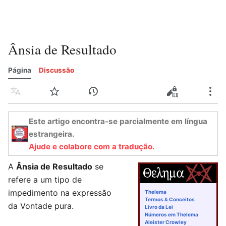
Ânsia de Resultado
Página
Discussão
Idioma
Vigiar
Histórico
Editar
Editar código-fonte
Mais
Este artigo encontra-se parcialmente em língua
estrangeira.
Ajude e colabore com a tradução.
A
Ânsia de Resultado
se
refere a um tipo de
impedimento na expressão
Thelema
Termos & Conceitos
da Vontade pura.
Livro da Lei
Números em Thelema
Aleister Crowley