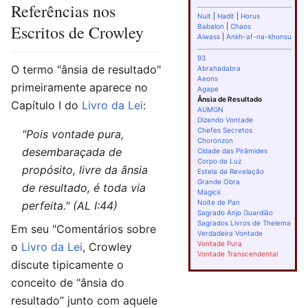
Referências nos
Nuit
|
Hadit
|
Horus
Escritos de Crowley
Babalon
|
Chaos
Aiwass
|
Ankh-af-na-khonsu
93
O termo "ânsia de resultado"
Abrahadabra
Aeons
primeiramente aparece no
Agape
Ânsia de Resultado
Capítulo I do
Livro da Lei
:
AUMGN
Dizendo Vontade
Chefes Secretos
"Pois vontade pura,
Choronzon
desembaraçada de
Cidade das Pirâmides
Corpo de Luz
propósito, livre da ânsia
Estela da Revelação
Grande Obra
de resultado, é toda via
Magick
Noite de Pan
perfeita." (AL I:44)
Sagrado Anjo Guardião
Sagrados Livros de Thelema
Em seu "Comentários sobre
Verdadeira Vontade
Vontade Pura
o
Livro da Lei
, Crowley
Vontade Transcendental
discute tipicamente o
conceito de “ânsia do
resultado” junto com aquele