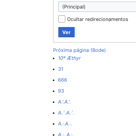
(Principal)
Ocultar redirecionamentos
Ver
Próxima página (Bode)
10º Æthyr
31
666
93
A.'.A.'.
A.´.A.´.
A.·.A.·.
A.·. A.·.