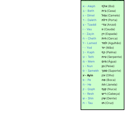
א - Aleph
אלף
(Boi)
ב - Beth
בית
(Casa)
ג - Gimel
גמל
(Camelo)
ד - Daleth
דלת
(Porta)
צ - Tzaddi
צדי
(Anzol)
ו - Vau
וו
(Cauda)
ז - Zayin
זין
(Espada)
ח - Cheth
חית
(Cerca)
ל - Lamed
למד
(Agulhão)
י - Yod
יוד
(Mão)
כ - Kaph
כף
(Palma)
ט - Teth
טית
(Serpente)
מ - Mem
מים
(Água)
נ - Nun
נון
(Peixe)
ס - Samekh
סמך
(Suporte)
ע - Ayin
עין
(Olho)
פ - Pe
פה
(Boca)
ה - He
הה
(Janela)
ק - Qoph
קוף
(Nuca)
ר - Resh
ריש
(Cabeça)
ש - Shin
שין
(Dente)
ת - Tau
תו
(Cruz)