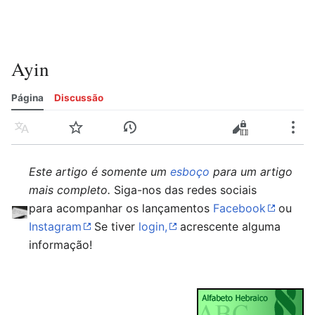
Ayin
Página
Discussão
Idioma
Vigiar
Histórico
Editar
Editar código-fonte
Mais
Este artigo é somente um
esboço
para um artigo
mais completo.
Siga-nos das redes sociais
para acompanhar os lançamentos
Facebook
ou
Instagram
Se tiver
login,
acrescente alguma
informação!