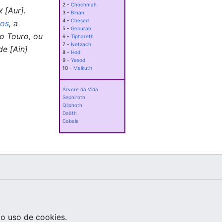
2 -
Chochmah
"(...)O Confronto destes [Ain e Ain Soph] produz a Idéia finita positiva que ocorre ser Luz, אור [Aur].
3 -
Binah
4 -
Chesed
os
, a
5 -
Geburah
 o Touro, ou
6 -
Tiphareth
7 -
Netzach
8 -
Hod
9 -
Yesod
10 -
Malkuth
Árvore da Vida
Sephiroth
Qliphoth
Daäth
Cabala
o uso de cookies.