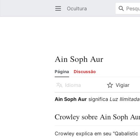
Ocultura
Abrir menu principal
Ain Soph Aur
Página
Discussão
Idioma
Vigiar
Ain Soph Aur
significa
Luz Ilimitada
Crowley sobre Ain Soph Au
Crowley explica em seu "Qabalisti