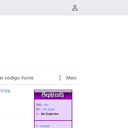
Menu do usuário
ar código-fonte
Mais
 Vida
.
000 -
Ain
00 -
Ain Soph
0 -
Ain Soph Aur
1 -
Kether