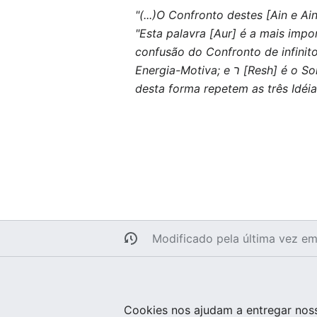
"Esta palavra [Aur] é a mais imp
Energia-Motiva; e ר [Resh] é o Sol, ou Sistema de Orbes organizado e móvel. As três Letras de [Ain]
desta forma repetem as três Idéia
Modificado pela última vez e
Cookies nos ajudam a entregar noss