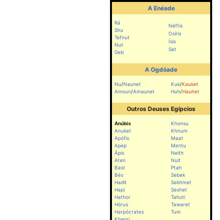
A Enéade
Rá
Néftis
Shu
Osíris
Tefnut
Ísis
Nut
Set
Geb
A Ogdóade
Nu
/
Naunet
Kuk
/
Kauket
Amoun
/
Amaunet
Huh
/
Hauhet
Outros Deuses Egípcios
Anúbis
Khonsu
Anuket
Khnum
Apófis
Maat
Apep
Mentu
Ápis
Neith
Aten
Nuit
Bast
Ptah
Bés
Sebek
Hadit
Sekhmet
Hapi
Seshet
Hathor
Tahuti
Hórus
Tawaret
Harpócrates
Tum
Khepri