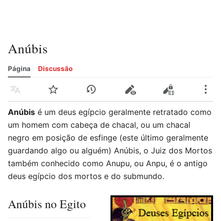
Anúbis
Página
Discussão
Idioma
Vigiar
Histórico
Editar
Editar código-fonte
Mais
Anúbis
é um deus egípcio geralmente retratado como
um homem com cabeça de chacal, ou um chacal
negro em posição de esfinge (este último geralmente
guardando algo ou alguém) Anúbis, o Juiz dos Mortos
também conhecido como Anupu, ou Anpu, é o antigo
deus egípcio dos mortos e do submundo.
Anúbis no Egito