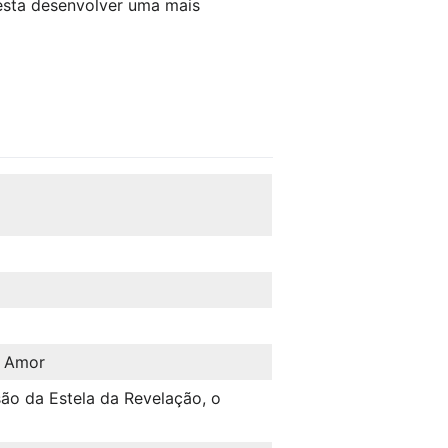
Besta desenvolver uma mais
r Amor
isão da Estela da Revelação, o