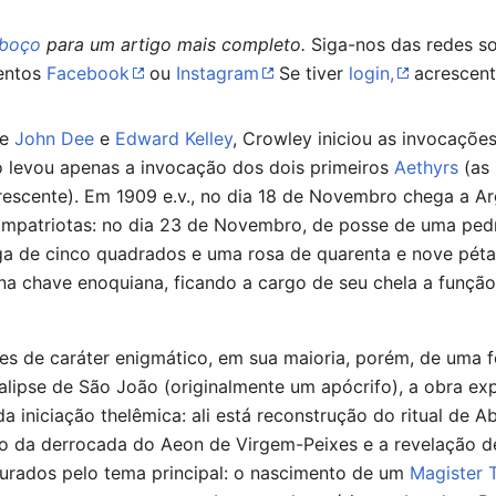
sboço
para um artigo mais completo.
Siga-nos das redes so
entos
Facebook
ou
Instagram
Se tiver
login,
acrescent
e
John Dee
e
Edward Kelley
, Crowley iniciou as invocaçõe
o levou apenas a invocação dos dois primeiros
Aethyrs
(as 
escente). Em 1909 e.v., no dia 18 de Novembro chega a Ar
compatriotas: no dia 23 de Novembro, de posse de uma ped
a de cinco quadrados e uma rosa de quarenta e nove pétal
 chave enoquiana, ficando a cargo de seu chela a função 
ões de caráter enigmático, em sua maioria, porém, de uma f
alipse de São João (originalmente um apócrifo), a obra ex
a iniciação thelêmica: ali está reconstrução do ritual de 
ão da derrocada do Aeon de Virgem-Peixes e a revelação d
sturados pelo tema principal: o nascimento de um
Magister 