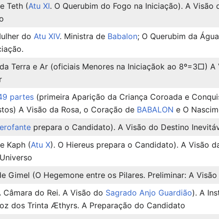
e Teth (
Atu XI
. O Querubim do Fogo na Iniciação). A Visão
ão
Mulher do
Atu XIV
. Ministra de
Babalon
; O Querubim da Água 
ciação.
a Terra e Ar (oficiais Menores na Iniciaçãok ao 8º=3□) A
r
49 partes
(primeira Aparição da Criança Coroada e Conqu
tos) A Visão da Rosa, o Coração de
BABALON
e O Nascim
erofante
prepara o Candidato). A Visão do Destino Inevitá
e Kaph (
Atu X
). O Hiereus prepara o Candidato). A Visão d
 Universo
e Gimel (O Hegemone entre os Pilares. Preliminar: A Visã
(A Câmara do Rei. A Visão do
Sagrado Anjo Guardião
). A In
Voz dos Trinta Æthyrs. A Preparação do Candidato