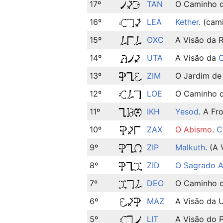
17º
TAN
O Caminho d
16º
LEA
Kether
. (cam
15º
OXC
A Visão da 
14º
UTA
A Visão da
C
13º
ZIM
O Jardim d
12º
LOE
O Caminho d
11º
IKH
Yesod
. A Fr
10º
ZAX
O Abismo
.
C
9º
ZIP
Malkuth
. (A
8º
ZID
O Sagrado A
7º
DEO
O Caminho d
6º
MAZ
A Visão da 
5º
LIT
A Visão do P