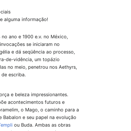
ciais
e alguma informação!
s no ano e 1900 e.v. no México,
invocações se iniciaram no
gélia e dá seqüência ao processo,
ra-de-vidência, um topázio
as no meio, penetrou nos Aethyrs,
de escriba.
orça e beleza impressionantes.
põe acontecimentos futuros e
Abramelim, o Mago, o caminho para a
e Babalon e seu papel na evolução
Templi
ou Buda. Ambas as obras