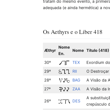
tratam do mesmo evento, a primeira
adequada (e ainda hermética) a nov
Os Aethyrs e o Liber 418
Nome
Æthyr
Nome
Título (418)
En.
30º
TEX
Exordium do
29º
RII
O Destroça
28º
BAG
A Visão da 
27º
ZAA
A Visão da I
A substitui
26º
DES
crepúsculo 