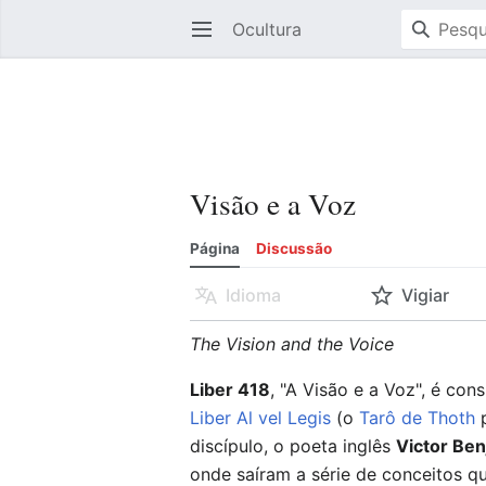
Ocultura
Abrir menu principal
Visão e a Voz
Página
Discussão
Idioma
Vigiar
The Vision and the Voice
Liber 418
, "A Visão e a Voz", é co
Liber Al vel Legis
(o
Tarô de Thoth
p
discípulo, o poeta inglês
Victor Be
onde saíram a série de conceitos qu