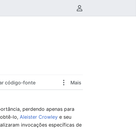
Menu do usuário
ar código-fonte
Mais
ortância, perdendo apenas para
 obtê-lo,
Aleister Crowley
e seu
 realizaram invocações específicas de