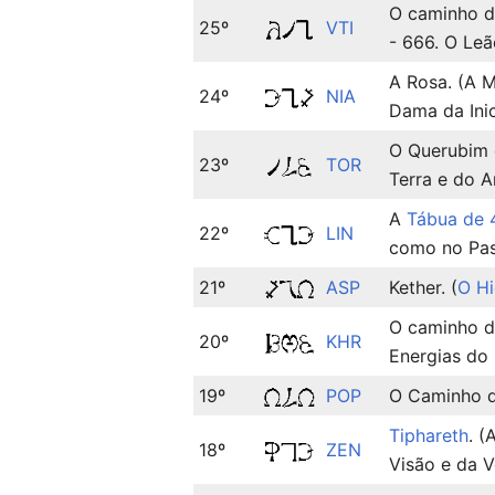
O caminho d
25º
VTI
- 666. O Le
A Rosa. (A 
24º
NIA
Dama da Ini
O Querubim d
23º
TOR
Terra e do A
A
Tábua de 
22º
LIN
como no Pas
21º
ASP
Kether. (
O Hi
O caminho d
20º
KHR
Energias do
19º
POP
O Caminho d
Tiphareth
. 
18º
ZEN
Visão e da 