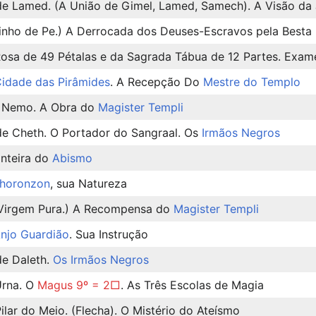
e Lamed. (A União de Gimel, Lamed, Samech). A Visão da J
inho de Pe.) A Derrocada dos Deuses-Escravos pela Besta
Rosa de 49 Pétalas e da Sagrada Tábua de 12 Partes. Exa
idade das Pirâmides
. A Recepção Do
Mestre do Templo
e Nemo. A Obra do
Magister Templi
e Cheth. O Portador do Sangraal. Os
Irmãos Negros
onteira do
Abismo
horonzon
, sua Natureza
 Virgem Pura.) A Recompensa do
Magister Templi
njo Guardião
. Sua Instrução
e Daleth.
Os Irmãos Negros
Urna. O
Magus 9º = 2□
. As Três Escolas de Magia
ilar do Meio. (Flecha). O Mistério do Ateísmo