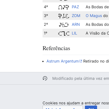
4º
PAZ
As Bodas de 
3º
ZOM
O Magus
do T
2º
ARN
As Bodas do
1º
LIL
A Visão da 
Referências
Astrum Argentum
Retirado no di
Modificado pela última vez e
Cookies nos ajudam a entregar noss