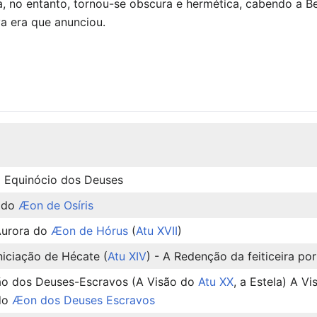
, no entanto, tornou-se obscura e hermética, cabendo a 
a era que anunciou.
 Equinócio dos Deuses
r do
Æon de Osíris
Aurora do
Æon de Hórus
(
Atu XVII
)
niciação de Hécate (
Atu XIV
) - A Redenção da feiticeira po
ção dos Deuses-Escravos (A Visão do
Atu XX
, a Estela) A V
do
Æon dos Deuses Escravos