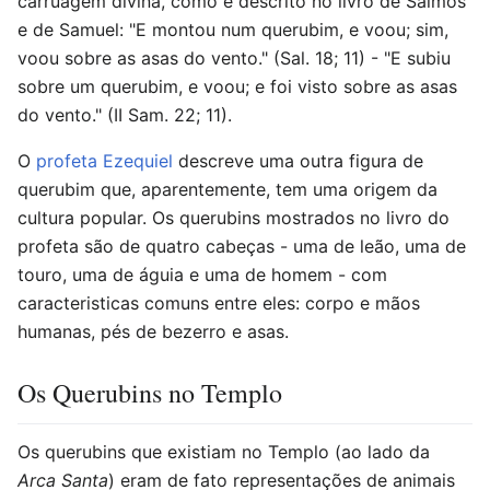
carruagem divina, como é descrito no livro de Salmos
e de Samuel: "E montou num querubim, e voou; sim,
voou sobre as asas do vento." (Sal. 18; 11) - "E subiu
sobre um querubim, e voou; e foi visto sobre as asas
do vento." (II Sam. 22; 11).
O
profeta Ezequiel
descreve uma outra figura de
querubim que, aparentemente, tem uma origem da
cultura popular. Os querubins mostrados no livro do
profeta são de quatro cabeças - uma de leão, uma de
touro, uma de águia e uma de homem - com
caracteristicas comuns entre eles: corpo e mãos
humanas, pés de bezerro e asas.
Os Querubins no Templo
Os querubins que existiam no Templo (ao lado da
Arca Santa
) eram de fato representações de animais