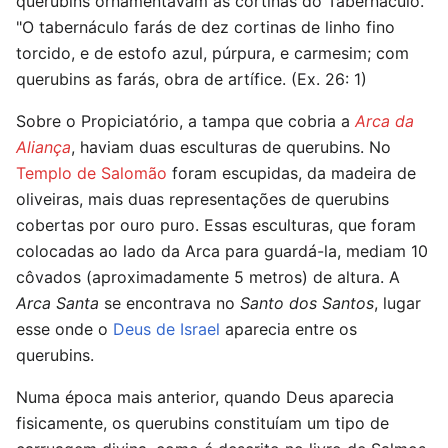
querubins ornamentavam as cortinas do Tabernáculo.
"O tabernáculo farás de dez cortinas de linho fino
torcido, e de estofo azul, púrpura, e carmesim; com
querubins as farás, obra de artífice. (Ex. 26: 1)
Sobre o Propiciatório, a tampa que cobria a
Arca da
Aliança
, haviam duas esculturas de querubins. No
Templo de Salomão
foram escupidas, da madeira de
oliveiras, mais duas representações de querubins
cobertas por ouro puro. Essas esculturas, que foram
colocadas ao lado da Arca para guardá-la, mediam 10
côvados (aproximadamente 5 metros) de altura. A
Arca Santa
se encontrava no
Santo dos Santos
, lugar
esse onde o
Deus de Israel
aparecia entre os
querubins.
Numa época mais anterior, quando Deus aparecia
fisicamente, os querubins constituíam um tipo de