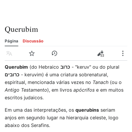
Querubim
Página
Discussão
Idioma
Vigiar
Histórico
Editar
Editar código-fonte
Mais
Querubim
(do Hebraico
כרוב
- "keruv" ou do plural
כרובים
- keruvim) é uma criatura sobrenatural,
espiritual, mencionada várias vezes no
Tanach
(ou o
Antigo Testamento
), em livros
apócrifos
e em muitos
escritos judaicos.
Em uma das interpretações, os
querubins
seriam
anjos em segundo lugar na hierarquia celeste, logo
abaixo dos Serafins.