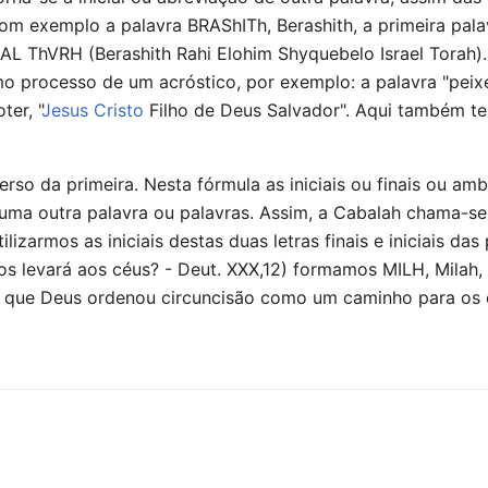
m exemplo a palavra BRAShITh, Berashith, a primeira pal
 ThVRH (Berashith Rahi Elohim Shyquebelo Israel Torah). 
esmo processo de um acróstico, por exemplo: a palavra "pe
ter, "
Jesus Cristo
Filho de Deus Salvador". Aqui também te
rso da primeira. Nesta fórmula as iniciais ou finais ou am
 uma outra palavra ou palavras. Assim, a Cabalah chama
tilizarmos as iniciais destas duas letras finais e iniciais 
 levará aos céus? - Deut. XXX,12) formamos MILH, Milah, 
ca que Deus ordenou circuncisão como um caminho para os 