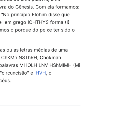
avra do Gênesis. Com ela formamos:
"No princípio Elohim disse que
ixe" em grego ICHTHYS forma (I)
mos o porque do peixe ter sido o
bas ou as letras médias de uma
-se ChKMh NSThRH, Chokmah
das palavras MI IOLH LNV HShMIMH (Mi
"circuncisão" e
IHVH
, o
céus.