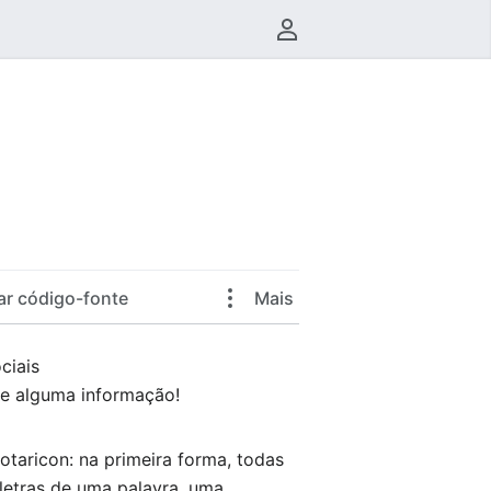
Menu do usuário
ar código-fonte
Mais
ciais
e alguma informação!
otaricon: na primeira forma, todas
 letras de uma palavra, uma