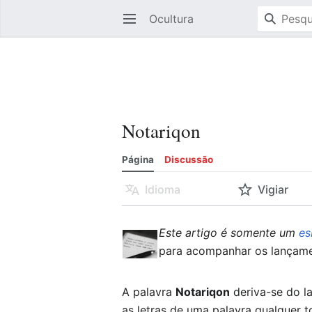
Ocultura
Abrir menu principal
Notariqon
Página
Discussão
Idioma
Vigiar
Este artigo é somente um
e
para acompanhar os lançam
A palavra
Notariqon
deriva-se do la
as letras de uma palavra qualquer t