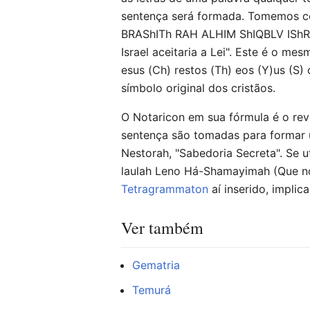
sentença será formada. Tomemos co
BRAShITh RAH ALHIM ShIQBLV IShRAL
Israel aceitaria a Lei". Este é o m
esus (Ch) restos (Th) eos (Y)us (S) o
símbolo original dos cristãos.
O Notaricon em sua fórmula é o reve
sentença são tomadas para formar
Nestorah, "Sabedoria Secreta". Se u
laulah Leno Há-Shamayimah (Que nos
Tetragrammaton
aí inserido, impli
Ver também
Gematria
Temurá