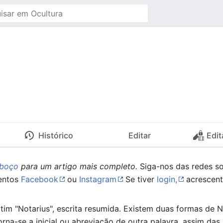
Histórico
Editar
Edit
sboço
para um artigo mais completo.
Siga-nos das redes so
entos
Facebook
ou
Instagram
Se tiver
login,
acrescent
tim "Notarius", escrita resumida. Existem duas formas de N
orna-se a inicial ou abreviação de outra palavra, assim das