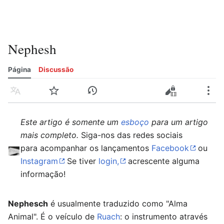
Nephesh
Página
Discussão
Idioma
Vigiar
Histórico
Editar
Editar código-fonte
Mais
Este artigo é somente um
esboço
para um artigo
mais completo.
Siga-nos das redes sociais
para acompanhar os lançamentos
Facebook
ou
Instagram
Se tiver
login,
acrescente alguma
informação!
Nephesch
é usualmente traduzido como "Alma
Animal". É o veículo de
Ruach
: o instrumento através