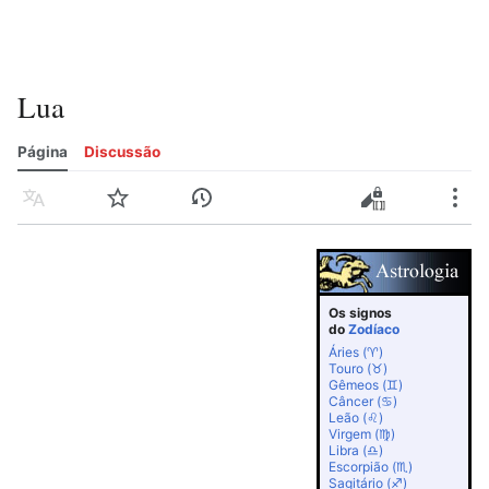
Lua
Página
Discussão
Idioma
Vigiar
Histórico
Editar
Editar código-fonte
Mais
Os signos
do
Zodíaco
Áries (♈)
Touro (♉)
Gêmeos (♊)
Câncer (♋)
Leão (♌)
Virgem (♍)
Libra (♎)
Escorpião (♏)
Sagitário (♐)