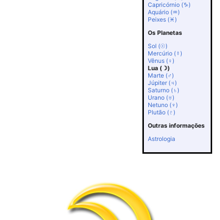
Capricórnio (♑)
Aquário (♒)
Peixes (♓)
Os Planetas
Sol (☉)
Mercúrio (☿)
Vênus (♀)
Lua (☽)
Marte (♂)
Júpiter (♃)
Saturno (♄)
Urano (♅)
Netuno (♆)
Plutão (♇)
Outras informações
Astrologia