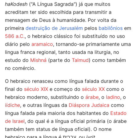
haKodesh
("A Língua Sagrada") já que muitos
acreditam ter sido escolhida para transmitir a
mensagem de Deus à humanidade. Por volta da
primeira
destruição de Jerusalém
pelos
babilônios
em
586 a.C.
, o hebraico clássico foi substituído no uso
diário pelo
aramaico
, tornando-se primariamente uma
lingua franca regional, tanto usada na liturgia, no
estudo do
Mishná
(parte do
Talmud
) como também
no comércio.
O hebraico renasceu como língua falada durante o
final do
século XIX
e começo do
século XX
como o
hebraico moderno, substituindo o
árabe
, o
ladino
, o
iídiche
, e outras línguas da
Diáspora Judaica
como
língua falada pela maioria dos habitantes do
Estado
de Israel
, do qual é a língua oficial primária (o árabe
também tem status de língua oficial). O nome
hebraico para a língua é עברית, ou
ivrit
.