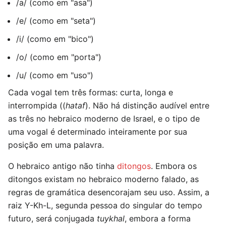
/a/ (como em "asa")
/e/ (como em "seta")
/i/ (como em "bico")
/o/ (como em "porta")
/u/ (como em "uso")
Cada vogal tem três formas: curta, longa e
interrompida ((
hataf
). Não há distinção audível entre
as três no hebraico moderno de Israel, e o tipo de
uma vogal é determinado inteiramente por sua
posição em uma palavra.
O hebraico antigo não tinha
ditongos
. Embora os
ditongos existam no hebraico moderno falado, as
regras de gramática desencorajam seu uso. Assim, a
raiz Y-Kh-L, segunda pessoa do singular do tempo
futuro, será conjugada
tuykhal
, embora a forma