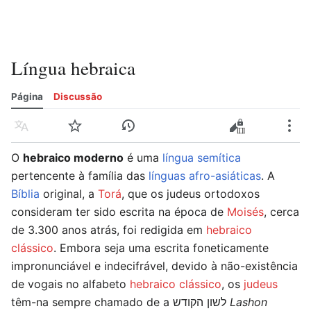
Língua hebraica
Página
Discussão
Idioma
Vigiar
Histórico
Editar
Editar código-fonte
Mais
O
hebraico moderno
é uma
língua semítica
pertencente à família das
línguas afro-asiáticas
. A
Bíblia
original, a
Torá
, que os judeus ortodoxos
consideram ter sido escrita na época de
Moisés
, cerca
de 3.300 anos atrás, foi redigida em
hebraico
clássico
. Embora seja uma escrita foneticamente
impronunciável e indecifrável, devido à não-existência
de vogais no alfabeto
hebraico clássico
, os
judeus
têm-na sempre chamado de a לשון הקודש
Lashon