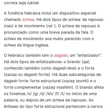
correta seja
tukhal
.
A fonética hebraica inclui um dispositivo especial
chamado
schwa
. Há dois tipos de schwa: de repouso
(
nax
) e de movimento (
na'
). O
schwa
de repouso é
pronunciado como uma breve parada da fala. O
schwa
de movimento soa muito parecido com o
schwa
da língua inglesa.
O hebraico também tem o
dagesh
,
um "enfatizador".
Há dois tipos de enfatizadores: o brando (
qal
,
conhecido também como
dagesh lene
) e o forte
(
xazaq
ou
dagesh fortis
). Há duas subcategorias de
dagesh forte: forte estructural (
xazaq tavniti
) e o
forte complementar (
xazaq mashlim
). O brando afeta
os fonemas /v/ /g/ /d/ /kh/ /f/ /t/ no início de uma
palavra, ou depois de um
schwa
de repouso. As
ênfases do tipo forte estructural pertencem a certos