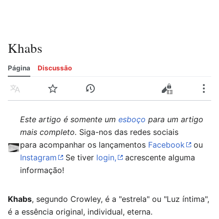
Khabs
Página
Discussão
Idioma
Vigiar
Histórico
Editar
Editar código-fonte
Mais
Este artigo é somente um
esboço
para um artigo
mais completo.
Siga-nos das redes sociais
para acompanhar os lançamentos
Facebook
ou
Instagram
Se tiver
login,
acrescente alguma
informação!
Khabs
, segundo Crowley, é a "estrela" ou "Luz íntima",
é a essência original, individual, eterna.