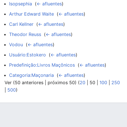
Isopsephia
‎
(
← afluentes
)
Arthur Edward Waite
‎
(
← afluentes
)
Carl Kellner
‎
(
← afluentes
)
Theodor Reuss
‎
(
← afluentes
)
Vodou
‎
(
← afluentes
)
Usuário:Estokero
‎
(
← afluentes
)
Predefinição:Livros Maçônicos
‎
(
← afluentes
)
Categoria:Maçonaria
‎
(
← afluentes
)
Ver (
50 anteriores
|
próximos 50
) (
20
|
50
|
100
|
250
|
500
)