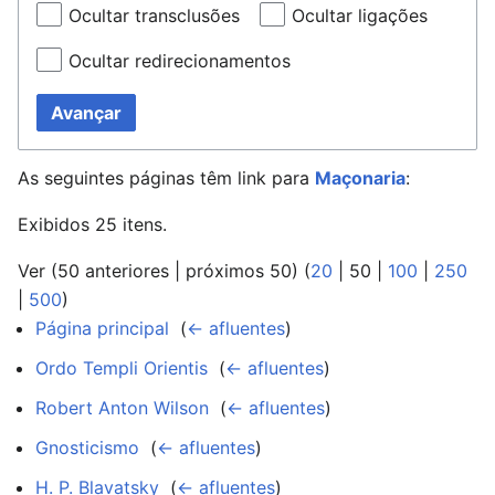
Ocultar transclusões
Ocultar ligações
Ocultar redirecionamentos
Avançar
As seguintes páginas têm link para
Maçonaria
:
Exibidos 25 itens.
Ver (
50 anteriores
|
próximos 50
) (
20
|
50
|
100
|
250
|
500
)
Página principal
‎
(
← afluentes
)
Ordo Templi Orientis
‎
(
← afluentes
)
Robert Anton Wilson
‎
(
← afluentes
)
Gnosticismo
‎
(
← afluentes
)
H. P. Blavatsky
‎
(
← afluentes
)