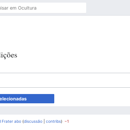
dições
3
Frater abo
discussão
contribs
−1
‎
‎