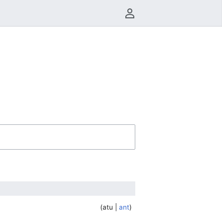
Menu do usuário
atu
ant