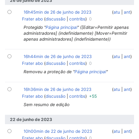
26 de junho de 2023
16h45min de 26 de junho de 2023
‎
‎
atu
ant
Frater abo
discussão
contribs
0
Protegido "
Página principal
" ([Editar=Permitir apenas
administradores] (indefinidamente) [Mover=Permitir
apenas administradores] (indefinidamente))
16h44min de 26 de junho de 2023
‎
‎
atu
ant
Frater abo
discussão
contribs
0
Removeu a proteção de "
Página principal
"
16h36min de 26 de junho de 2023
‎
‎
atu
ant
Frater abo
discussão
contribs
+55
Sem resumo de edição
22 de junho de 2023
10h00min de 22 de junho de 2023
‎
‎
atu
ant
Frater abo
discussão
contribs
0