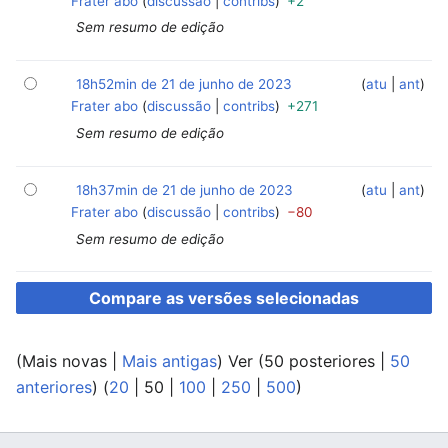
Frater abo
discussão
contribs
+2
Sem resumo de edição
18h52min de 21 de junho de 2023
‎
‎
atu
ant
Frater abo
discussão
contribs
+271
Sem resumo de edição
18h37min de 21 de junho de 2023
‎
‎
atu
ant
Frater abo
discussão
contribs
−80
Sem resumo de edição
(
Mais novas
|
Mais antigas
) Ver (
50 posteriores
|
50
anteriores
) (
20
|
50
|
100
|
250
|
500
)