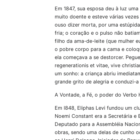
Em 1847, sua esposa deu à luz uma 
muito doente e esteve várias vezes
ouso dizer morta, por uma estúpida
fria; o coração e o pulso não bati
filho da ama-de-leite (que mulher e
o pobre corpo para a cama e coloq
ela começava a se destorcer. Pegue
regenerationis et vitae, vive christ
um sonho: a criança abriu imediata
grande grito de alegria e conduzi-a
A Vontade, a Fé, o poder do Verbo 
Em l848, Eliphas Levi fundou um clu
Noemi Constant era a Secretária e E
Deputado para a Assembléia Nacional
obras, sendo uma delas de cunho ocu