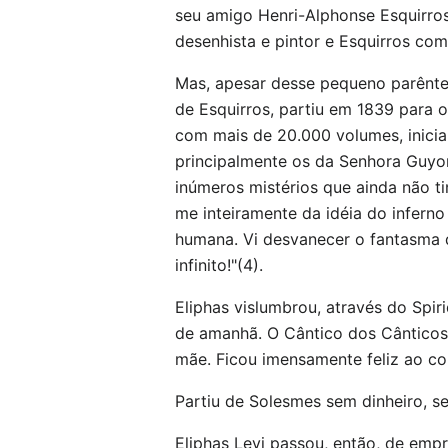
seu amigo Henri-Alphonse Esquirros
desenhista e pintor e Esquirros com
Mas, apesar desse pequeno parêntes
de Esquirros, partiu em 1839 para 
com mais de 20.000 volumes, inician
principalmente os da Senhora Guyon
inúmeros mistérios que ainda não t
me inteiramente da idéia do inferno
humana. Vi desvanecer o fantasma d
infinito!"(4).
Eliphas vislumbrou, através do Spir
de amanhã. O Cântico dos Cânticos 
mãe. Ficou imensamente feliz ao c
Partiu de Solesmes sem dinheiro, s
Eliphas Levi passou, então, de emp