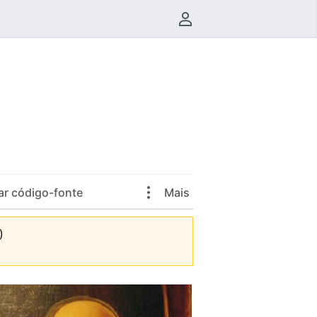
Menu do usuário
ar código-fonte
Mais
)