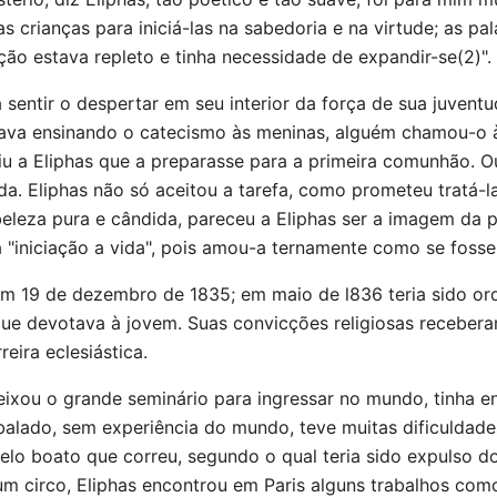
s crianças para iniciá-las na sabedoria e na virtude; as 
ão estava repleto e tinha necessidade de expandir-se(2)".
sentir o despertar em seu interior da força de sua juvent
tava ensinando o catecismo às meninas, alguém chamou-o à
iu a Eliphas que a preparasse para a primeira comunhão. 
mida. Eliphas não só aceitou a tarefa, como prometeu tratá-l
leza pura e cândida, pareceu a Eliphas ser a imagem da p
a "iniciação a vida", pois amou-a ternamente como se foss
em 19 de dezembro de 1835; em maio de l836 teria sido or
que devotava à jovem. Suas convicções religiosas receber
reira eclesiástica.
ixou o grande seminário para ingressar no mundo, tinha en
Abalado, sem experiência do mundo, teve muitas dificulda
elo boato que correu, segundo o qual teria sido expulso do
um circo, Eliphas encontrou em Paris alguns trabalhos como