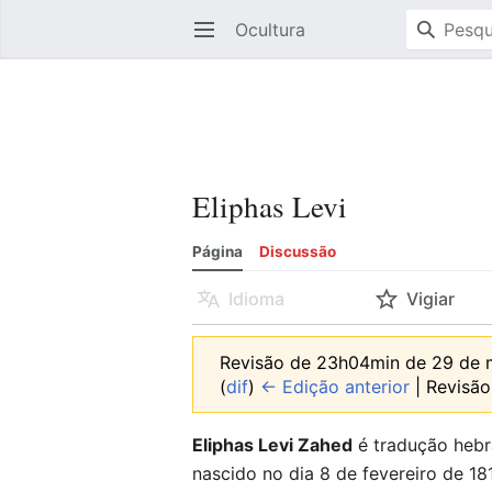
Ocultura
Abrir menu principal
Eliphas Levi
Página
Discussão
Idioma
Vigiar
Revisão de 23h04min de 29 de
(
dif
)
← Edição anterior
| Revisão 
Eliphas Levi Zahed
é tradução heb
nascido no dia 8 de fevereiro de 18