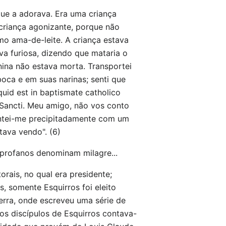
que a adorava. Era uma criança
criança agonizante, porque não
mo ama-de-leite. A criança estava
va furiosa, dizendo que mataria o
enina não estava morta. Transportei
ca e em suas narinas; senti que
uid est in baptismate catholico
us Sancti. Meu amigo, não vos conto
vantei-me precipitadamente com um
tava vendo". (6)
 profanos denominam milagre...
rais, no qual era presidente;
s, somente Esquirros foi eleito
terra, onde escreveu uma série de
 os discípulos de Esquirros contava-