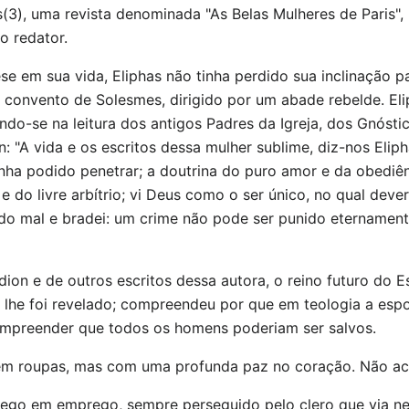
(3), uma revista denominada "As Belas Mulheres de Paris",
o redator.
e em sua vida, Eliphas não tinha perdido sua inclinação pa
o convento de Solesmes, dirigido por um abade rebelde. Eli
do-se na leitura dos antigos Padres da Igreja, dos Gnóstico
: "A vida e os escritos dessa mulher sublime, diz-nos Elip
inha podido penetrar; a doutrina do puro amor e da obedi
 e do livre arbítrio; vi Deus como o ser único, no qual dev
o mal e bradei: um crime não pode ser punido eternamente
idion e de outros escritos dessa autora, o reino futuro do 
lhe foi revelado; compreendeu por que em teologia a espo
ompreender que todos os homens poderiam ser salvos.
em roupas, mas com uma profunda paz no coração. Não acre
rego em emprego, sempre perseguido pelo clero que via ne