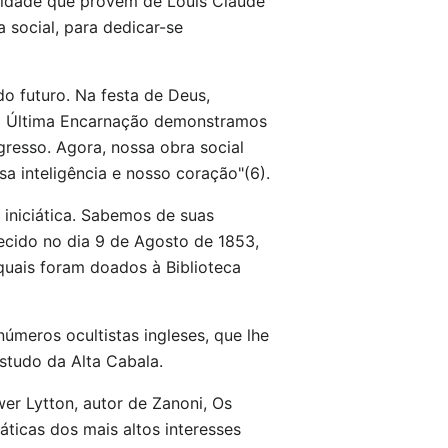
ntidade que provém de Louis Claude
 social, para dedicar-se
do futuro. Na festa de Deus,
Na Última Encarnação demonstramos
resso. Agora, nossa obra social
a inteligência e nosso coração"(6).
iniciática. Sabemos de suas
ecido no dia 9 de Agosto de 1853,
 quais foram doados à Biblioteca
úmeros ocultistas ingleses, que lhe
estudo da Alta Cabala.
er Lytton, autor de Zanoni, Os
áticas dos mais altos interesses