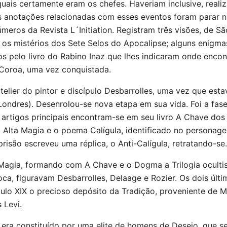
quais certamente eram os chefes. Haveriam inclusive, realiz
As anotações relacionadas com esses eventos foram parar 
meros da Revista L´Initiation. Registram três visões, de S
o os mistérios dos Sete Selos do Apocalipse; alguns enigm
os pelo livro do Rabino Inaz que lhes indicaram onde encon
Coroa, uma vez conquistada.
atelier do pintor e discípulo Desbarrolles, uma vez que e
a Londres). Desenrolou-se nova etapa em sua vida. Foi a f
os artigos principais encontram-se em seu livro A Chave d
 Alta Magia e o poema Calígula, identificado no personagem
isão escreveu uma réplica, o Anti-Calígula, retratando-se.
 Magia, formando com A Chave e o Dogma a Trilogia ocultis
poca, figuravam Desbarrolles, Delaage e Rozier. Os dois últi
ulo XIX o precioso depósito da Tradição, proveniente de M
 Levi.
i era constituído por uma elite de homens de Desejo, que s