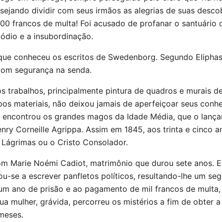
esejando dividir com seus irmãos as alegrias de suas desco
00 francos de multa! Foi acusado de profanar o santuário da
ódio e a insubordinação.
que conheceu os escritos de Swedenborg. Segundo Eliphas,
com segurança na senda.
s trabalhos, principalmente pintura de quadros e murais d
mpos materiais, não deixou jamais de aperfeiçoar seus conh
 encontrou os grandes magos da Idade Média, que o lança
nry Corneille Agrippa. Assim em 1845, aos trinta e cinco a
as Lágrimas ou o Cristo Consolador.
om Marie Noémi Cadiot, matrimônio que durou sete anos. E
nçou-se a escrever panfletos políticos, resultando-lhe um s
 um ano de prisão e ao pagamento de mil francos de multa,
ua mulher, grávida, percorreu os mistérios a fim de obter 
meses.