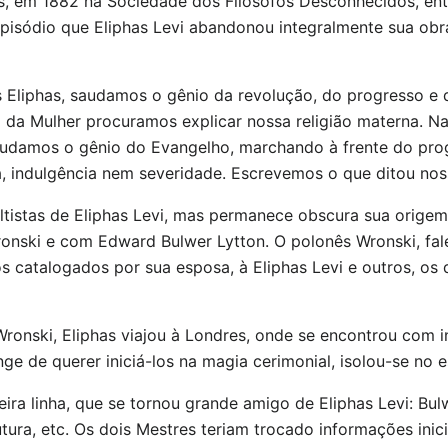
us, em 1882 na Sociedade dos Filósofos Desconhecidos, e
 episódio que Eliphas Levi abandonou integralmente sua obra
s Eliphas, saudamos o gênio da revolução, do progresso e 
da Mulher procuramos explicar nossa religião materna. 
saudamos o gênio do Evangelho, marchando à frente do prog
a, indulgência nem severidade. Escrevemos o que ditou noss
istas de Eliphas Levi, mas permanece obscura sua origem 
nski e com Edward Bulwer Lytton. O polonês Wronski, fal
s catalogados por sua esposa, à Eliphas Levi e outros, os
onski, Eliphas viajou à Londres, onde se encontrou com in
ge de querer iniciá-los na magia cerimonial, isolou-se no 
ra linha, que se tornou grande amigo de Eliphas Levi: Bulw
ura, etc. Os dois Mestres teriam trocado informações inici