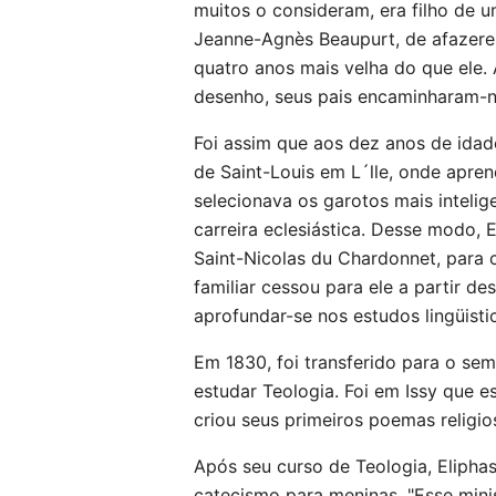
muitos o consideram, era filho de 
Jeanne-Agnès Beaupurt, de afazeres
quatro anos mais velha do que ele.
desenho, seus pais encaminharam-no
Foi assim que aos dez anos de idad
de Saint-Louis em L´lle, onde apre
selecionava os garotos mais inteli
carreira eclesiástica. Desse modo, 
Saint-Nicolas du Chardonnet, para c
familiar cessou para ele a partir 
aprofundar-se nos estudos lingüistic
Em 1830, foi transferido para o sem
estudar Teologia. Foi em Issy que e
criou seus primeiros poemas religi
Após seu curso de Teologia, Elipha
catecismo para meninas. "Esse minis