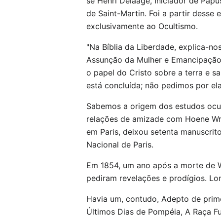
se Henri Delaage, Iniciador de Pap
de Saint-Martin. Foi a partir desse
exclusivamente ao Ocultismo.
"Na Bíblia da Liberdade, explica-no
Assunção da Mulher e Emancipação 
o papel do Cristo sobre a terra e 
está concluída; não pedimos por el
Sabemos a origem dos estudos ocult
relações de amizade com Hoene Wro
em Paris, deixou setenta manuscrito
Nacional de Paris.
Em 1854, um ano após a morte de Wr
pediram revelações e prodígios. Lon
Havia um, contudo, Adepto de primei
Últimos Dias de Pompéia, A Raça Fut