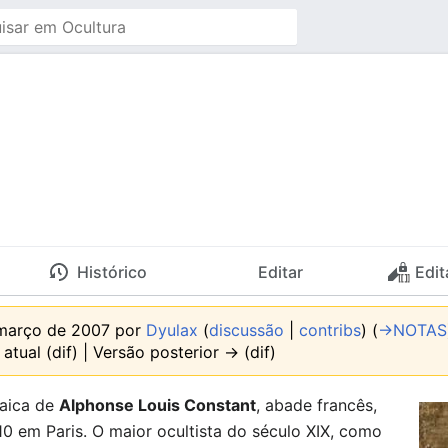
Histórico
Editar
Edit
 março de 2007 por
Dyulax
(
discussão
|
contribs
)
(
→‎NOTAS
atual (dif) | Versão posterior → (dif)
raica de
Alphonse Louis Constant
, abade francês,
10 em Paris. O maior ocultista do século XIX, como