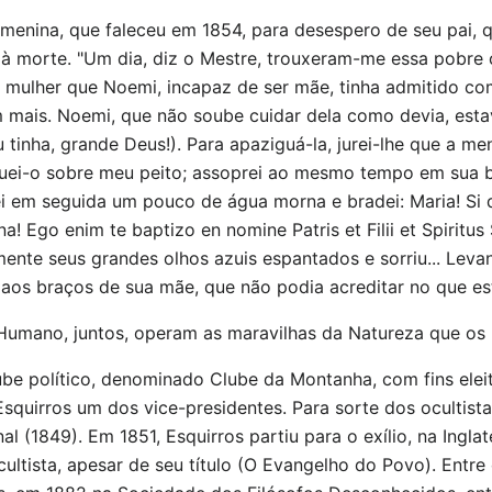
menina, que faleceu em 1854, para desespero de seu pai, 
 à morte. "Um dia, diz o Mestre, trouxeram-me essa pobre 
 mulher que Noemi, incapaz de ser mãe, tinha admitido co
am mais. Noemi, que não soube cuidar dela como devia, esta
u tinha, grande Deus!). Para apaziguá-la, jurei-lhe que a m
uei-o sobre meu peito; assoprei ao mesmo tempo em sua bo
i em seguida um pouco de água morna e bradei: Maria! Si q
iana! Ego enim te baptizo en nomine Patris et Filii et Spirit
mente seus grandes olhos azuis espantados e sorriu... Le
 aos braços de sua mãe, que não podia acreditar no que es
Humano, juntos, operam as maravilhas da Natureza que os
be político, denominado Clube da Montanha, com fins eleito
squirros um dos vice-presidentes. Para sorte dos ocultista
 (1849). Em 1851, Esquirros partiu para o exílio, na Ingla
ltista, apesar de seu título (O Evangelho do Povo). Entre