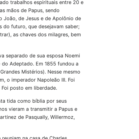
ado trabalhos espirituais entre 20 e
nas mãos de Papus, sendo
ão João, de Jesus e de Apolônio de
as do futuro, que desejavam saber;
trar), as chaves dos milagres, bem
stava separado de sua esposa Noemi
ase do Adeptado. Em 1855 fundou a
os Grandes Mistérios). Nesse mesmo
, o imperador Napoleão III. Foi
 Foi posto em liberdade.
ta tida como bíblia por seus
mos vieram a transmitir a Papus e
artinez de Pasqually, Willermoz,
e reuniam na casa de Charles