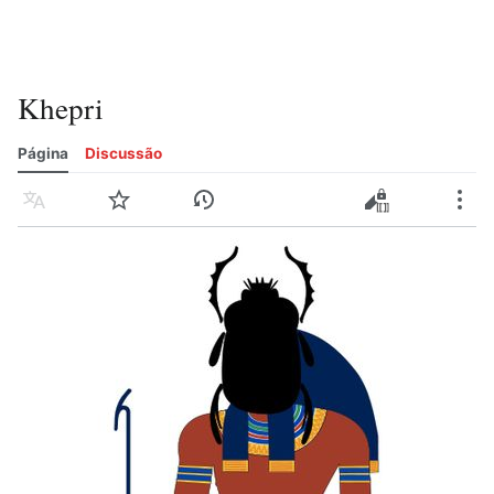
Khepri
Página
Discussão
Idioma
Vigiar
Histórico
Editar
Editar código-fonte
Mais