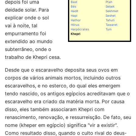
depois foi uma
Bast
Ptah
Bés
Sebek
deidade solar. Para
Hadit
Sekhmet
Hapi
Seshet
explicar onde o sol
Hathor
Tahuti
vai à noite, tal
Hórus
Tawaret
Harpócrates
Tum
empurramento foi
Khepri
extendido ao mundo
subterrâneo, onde o
trabalho de Khepri cesa.
Desde que o escaravelho deposita seus ovos em
corpos de vários animais mortos, incluindo outros
escaravelhos, e no esterco, do qual eles emergem
tendo nascido, os antigos egípcios acreditavam que o
escaravelho era criado da matéria morta. Por causa
disso, eles também associaram Khepri com
renascimento, renovação, e ressurreisção. De fato, seu
nome (kheper em egípcio) significa "vir a existir".
Como resultado disso, quando o culto rival do deus-