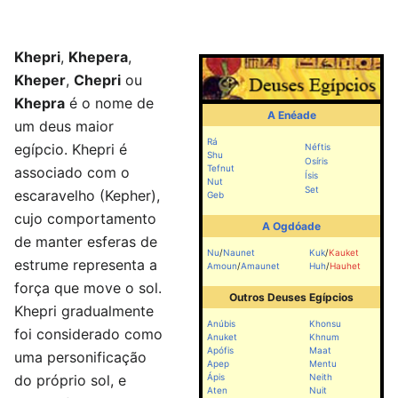
Khepri
,
Khepera
,
Kheper
,
Chepri
ou
Khepra
é o nome de
A Enéade
um deus maior
Rá
egípcio. Khepri é
Néftis
Shu
Osíris
Tefnut
associado com o
Ísis
Nut
Set
escaravelho (Kepher),
Geb
cujo comportamento
A Ogdóade
de manter esferas de
Nu
/
Naunet
Kuk
/
Kauket
estrume representa a
Amoun
/
Amaunet
Huh
/
Hauhet
força que move o sol.
Outros Deuses Egípcios
Khepri gradualmente
Anúbis
Khonsu
foi considerado como
Anuket
Khnum
Apófis
Maat
uma personificação
Apep
Mentu
do próprio sol, e
Ápis
Neith
Aten
Nuit