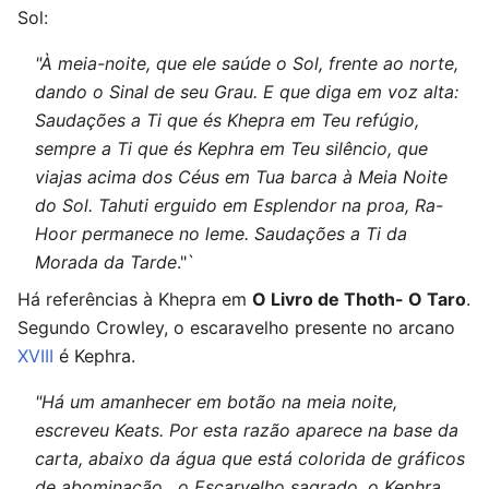
Sol:
"À meia-noite, que ele saúde o Sol, frente ao norte,
dando o Sinal de seu Grau. E que diga em voz alta:
Saudações a Ti que és Khepra em Teu refúgio,
sempre a Ti que és Kephra em Teu silêncio, que
viajas acima dos Céus em Tua barca à Meia Noite
do Sol. Tahuti erguido em Esplendor na proa, Ra-
Hoor permanece no leme. Saudações a Ti da
Morada da Tarde
."`
Há referências à Khepra em
O Livro de Thoth- O Taro
.
Segundo Crowley, o escaravelho presente no arcano
XVIII
é Kephra.
"Há um amanhecer em botão na meia noite,
escreveu Keats. Por esta razão aparece na base da
carta, abaixo da água que está colorida de gráficos
de abominação , o Escarvelho sagrado, o Kephra